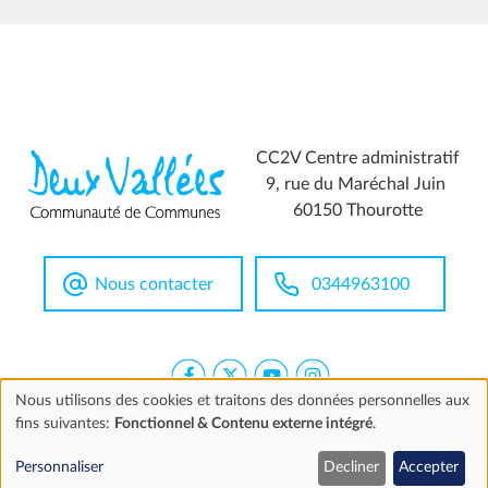
CC2V Centre administratif
9, rue du Maréchal Juin
60150 Thourotte
Nous contacter
0344963100
Nous utilisons des cookies et traitons des données personnelles aux
fins suivantes:
Fonctionnel & Contenu externe intégré
.
Utilisation
Extranet
Mentions légales
Accessibilité
Marchés publics
Personnaliser
Decliner
Accepter
des
©2026 CC2V
Cookies