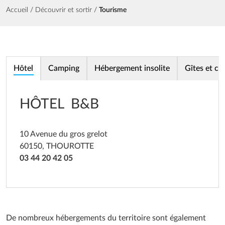
Fil d'Ariane
Accueil
Découvrir et sortir
Tourisme
Hôtel
Camping
Hébergement insolite
Gîtes et c
HÔTEL B&B
10 Avenue du gros grelot
60150, THOUROTTE
03 44 20 42 05
De nombreux hébergements du territoire sont également