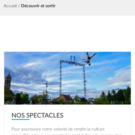
Fil d'Ariane
Accueil
Découvrir et sortir
Image
NOS SPECTACLES
Pour poursuivre notre volonté de rendre la culture