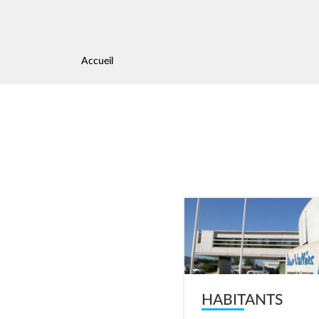
Fil d'Ariane
Accueil
Image
HABITANTS