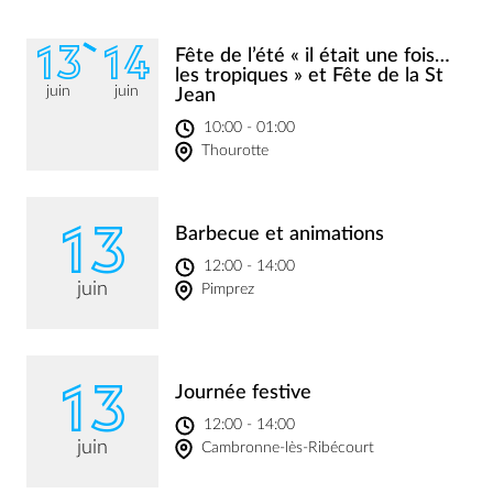
13
14
Fête de l’été « il était une fois…
les tropiques » et Fête de la St
juin
juin
Jean
10:00 - 01:00
Thourotte
13
Barbecue et animations
12:00 - 14:00
juin
Pimprez
13
Journée festive
12:00 - 14:00
juin
Cambronne-lès-Ribécourt