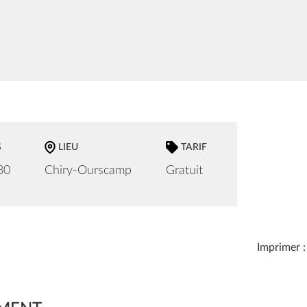
S
LIEU
TARIF
30
Chiry-Ourscamp
Gratuit
Imprimer :