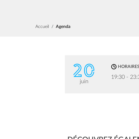
Fil d'Ariane
Accueil
Agenda
20
HORAIRE
19:30 - 23:
juin