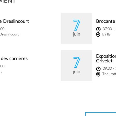
MENT
7
e Dreslincourt
Brocante
:00
07:00 -
juin
Dreslincourt
Bailly
7
Expositio
des carrières
Grivelet
:00
09:30 -
juin
rt
Thourot