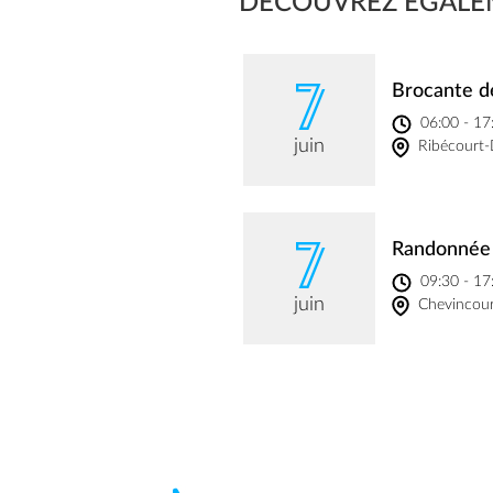
DÉCOUVREZ ÉGALE
7
Brocante d
06:00 - 17
juin
Ribécourt-
7
Randonnée 
09:30 - 17
juin
Chevincou