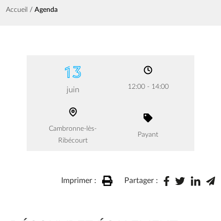
Fil d'Ariane
Accueil
Agenda
13
12:00 - 14:00
juin
Cambronne-lès-
Payant
Ribécourt
Imprimer :
Partager :