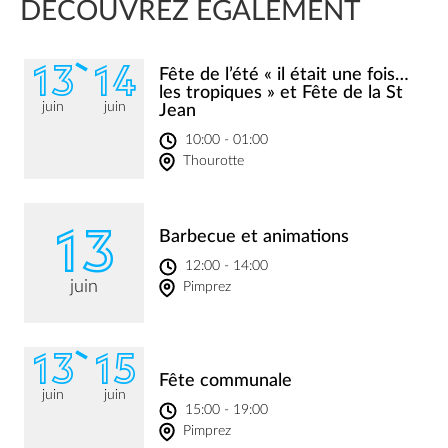
DÉCOUVREZ ÉGALEMENT
13
14
Fête de l’été « il était une fois…
les tropiques » et Fête de la St
juin
juin
Jean
10:00 - 01:00
Thourotte
13
Barbecue et animations
12:00 - 14:00
juin
Pimprez
13
15
Fête communale
juin
juin
15:00 - 19:00
Pimprez