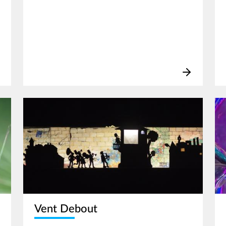
Image
Im
Vent Debout