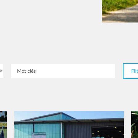
Image
Im