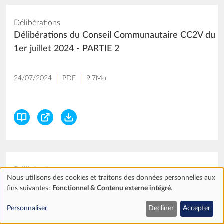
Délibérations
Délibérations du Conseil Communautaire CC2V du
1er juillet 2024 - PARTIE 2
24/07/2024
PDF
9,7Mo
Délibérations
Nous utilisons des cookies et traitons des données personnelles aux
Délibérations du Conseil Communautaire CC2V du
fins suivantes:
Fonctionnel & Contenu externe intégré
.
Utilisation
1er juillet 2024 - PARTIE 1
Personnaliser
Decliner
Accepter
des